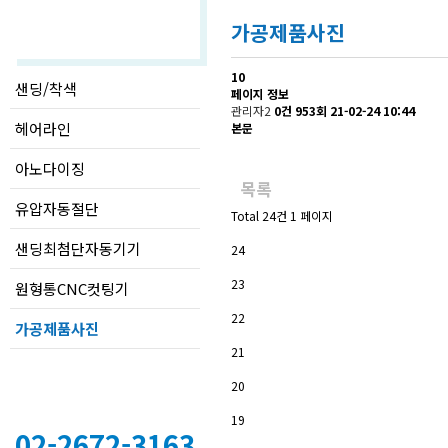
제품소개
가공제품사진
10
샌딩/착색
페이지 정보
관리자2
0건
953회
21-02-24 10:44
헤어라인
본문
아노다이징
목록
유압자동절단
Total 24건
1 페이지
샌딩최첨단자동기기
24
23
원형통CNC컷팅기
22
가공제품사진
21
20
19
02-2672-3163