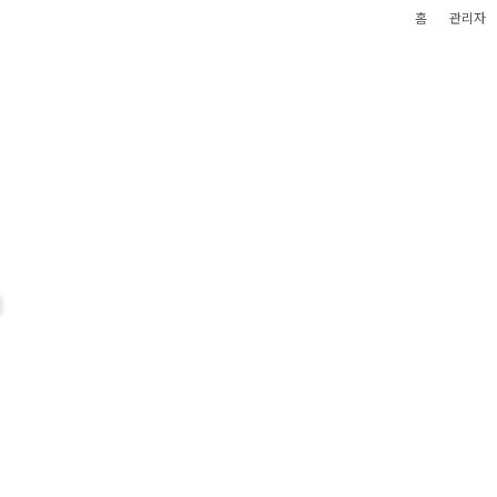
홈
관리자
업