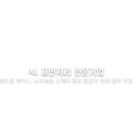
AL 표면처리 전문기업
핸드폰 케이스, 노트북등 소재의 휨과 흠집이 전혀 없이 작