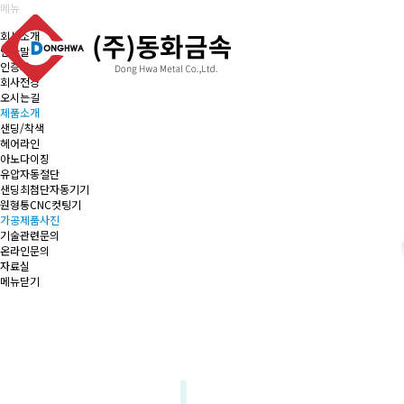
메뉴
회사소개
인사말
인증서
회사전경
오시는길
제품소개
샌딩/착색
헤어라인
아노다이징
유압자동절단
샌딩최첨단자동기기
원형통CNC컷팅기
가공제품사진
기술관련문의
온라인문의
자료실
메뉴닫기