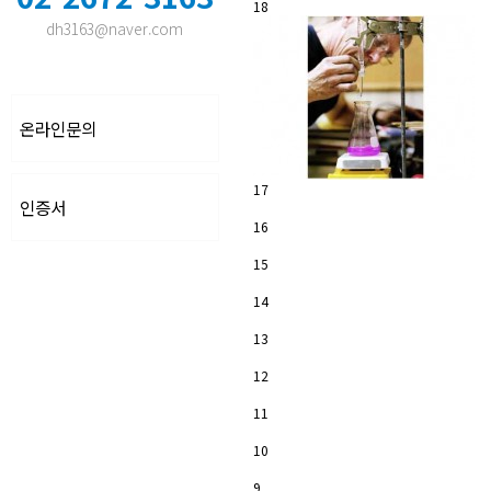
18
dh3163@naver.com
온라인문의
17
인증서
16
15
14
13
12
11
10
9