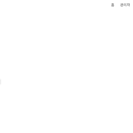
홈
관리자
업