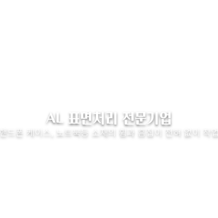
AL 표면처리 전문기업
핸드폰 케이스, 노트북등 소재의 휨과 흠집이 전혀 없이 작