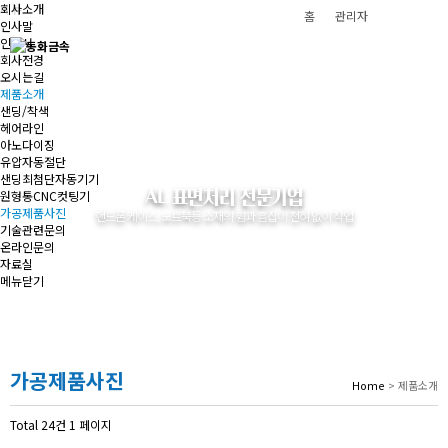
메뉴
회사소개
홈
관리자
인사말
인증서
회사전경
오시는길
제품소개
샌딩/착색
헤어라인
아노다이징
유압자동절단
샌딩최첨단자동기기
AL 표면처리 전문기업
원형통CNC컷팅기
가공제품사진
핸드폰 케이스, 노트북등 소재의 휨과 흠집이 전혀 없이 작업
기술관련문의
온라인문의
자료실
메뉴닫기
가공제품사진
Home
> 제품소개
Total 24건
1 페이지